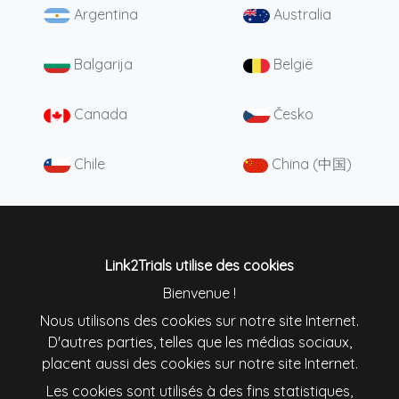
Argentina
Australia
Balgarija
België
Canada
Česko
Chile
China (中国)
Colombia
Danmark
Deutschland
England
Link2Trials utilise des cookies
Bienvenue !
España
France
Nous utilisons des cookies sur notre site Internet.
D'autres parties, telles que les médias sociaux,
placent aussi des cookies sur notre site Internet.
Ireland
Italiana
Les cookies sont utilisés à des fins statistiques,